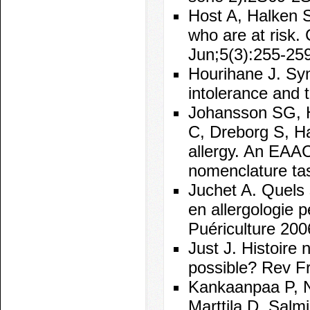
Host A, Halken S.
who are at risk.
Jun;5(3):255-259
Hourihane J. Sym
intolerance and 
Johansson SG, H
C, Dreborg S, Ha
allergy. An EAAC
nomenclature tas
Juchet A. Quels
en allergologie p
Puériculture 200
Just J. Histoire n
possible? Rev Fr
Kankaanpaa P, N
Marttila D, Salmi