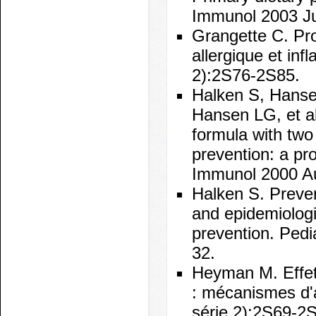
Immunol 2003 Ju
Grangette C. Pro
allergique et in
2):2S76-2S85.
Halken S, Hanse
Hansen LG, et al
formula with two
prevention: a pr
Immunol 2000 Au
Halken S. Prevent
and epidemiologi
prevention. Pedi
32.
Heyman M. Effets
: mécanismes d'a
série 2):2S69-2