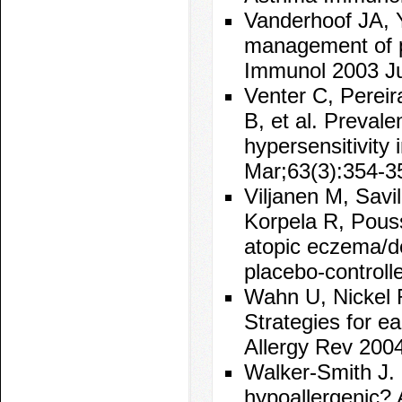
Vanderhoof JA, Y
management of pa
Immunol 2003 Ju
Venter C, Pereir
B, et al. Preval
hypersensitivity i
Mar;63(3):354-3
Viljanen M, Savi
Korpela R, Poussa
atopic eczema/de
placebo-controlle
Wahn U, Nickel R
Strategies for ea
Allergy Rev 200
Walker-Smith J. 
hypoallergenic?