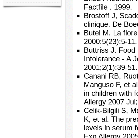
Factfile . 1999.
Brostoff J, Scad
clinique. De Boe
Butel M. La flore
2000;5(23):5-11.
Buttriss J. Food
Intolerance - A 
2001;2(1):39-51.
Canani RB, Ruoto
Manguso F, et al
in children with 
Allergy 2007 Jul
Celik-Bilgili S,
K, et al. The pre
levels in serum f
Exp Allergy 200