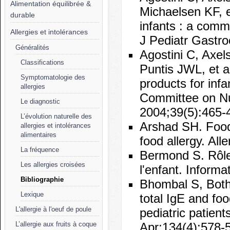
Alimentation équilibrée &
Michaelsen KF, et
durable
infants : a com
Allergies et intolérances
J Pediatr Gastro
Généralités
Agostini C, Axel
Classifications
Puntis JWL, et al
Symptomatologie des
products for in
allergies
Committee on Nut
Le diagnostic
2004;39(5):465-
L’évolution naturelle des
Arshad SH. Food 
allergies et intolérances
alimentaires
food allergy. Al
La fréquence
Bermond S. Rôle d
Les allergies croisées
l'enfant. Informa
Bibliographie
Bhombal S, Both
Lexique
total IgE and foo
L'allergie à l'oeuf de poule
pediatric patien
Apr;134(4):578-
L’allergie aux fruits à coque