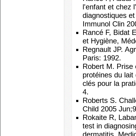
l'enfant et chez 
diagnostiques et 
Immunol Clin 20
Rancé F, Bidat E
et Hygiène, Méd
Regnault JP. Agr
Paris: 1992.
Robert M. Prise 
protéines du lai
clés pour la prat
4.
Roberts S. Challe
Child 2005 Jun;9
Rokaite R, Laban
test in diagnosin
dermatitis. Medi