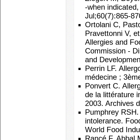
-when indicated,
Jul;60(7):865-87
Ortolani C, Past
Pravettonni V, et
Allergies and Fo
Commission - Di
and Development
Perrin LF. Aller
médecine ; 3ème 
Ponvert C. Aller
de la littérature
2003. Archives d
Pumphrey RSH. In
intolerance. Food
World Food Indus
Rancé F, Abbal M,