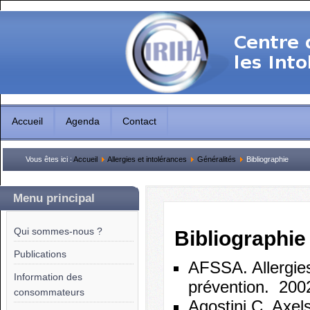
Accueil
Agenda
Contact
Vous êtes ici :
Accueil
Allergies et intolérances
Généralités
Bibliographie
Menu principal
Qui sommes-nous ?
Bibliographie
Publications
AFSSA. Allergies
Information des
prévention. 200
consommateurs
Agostini C, Axel