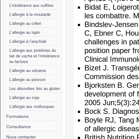
Bidat E, Loigerot
L’intolérance aux sulfites
les combattre. M
L’allergie à la moutarde
Bindslev-Jensen
L'allergie au céleri
C, Ebner C, Hour
L’allergie au lupin
challenges in pa
L’allergie à l’arachide
position paper 
L’allergie aux protéines du
lait de vache et l’intolérance
Clinical Immunol
au lactose
Bizet J. Transgé
L'allergie au sésame
Commission des 
L'allergie au poisson
Bjorksten B. Gen
Les désordres liés au gluten
development of f
L'allergie au soja
2005 Jun;5(3):2
L'allergie aux mollusques
Bock S. Diagnost
Formations
Boyle RJ, Tang M
Consultance
of allergic dise
British Nutritio
Nous contacter