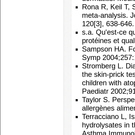
Rona R, Keil T, 
meta-analysis. J
120[3], 638-646.
s.a. Qu'est-ce qu
protéines et qual
Sampson HA. Foo
Symp 2004;257:
Stromberg L. Dia
the skin-prick te
children with at
Paediatr 2002;9
Taylor S. Perspe
allergènes alim
Terracciano L, Is
hydrolysates in t
Asthma Immunol 