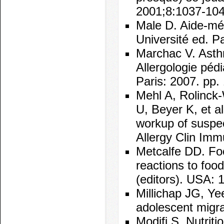
2001;8:1037-104
Male D. Aide-mém
Université ed. Pa
Marchac V. Asthm
Allergologie pédi
Paris: 2007. pp.
Mehl A, Rolinck
U, Beyer K, et al
workup of suspec
Allergy Clin Imm
Metcalfe DD. Food
reactions to foo
(editors). USA: 
Millichap JG, Ye
adolescent migra
Modifi S. Nutrit