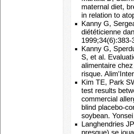
maternal diet, br
in relation to at
Kanny G, Sergeant
diététicienne da
1999;34(6):383-
Kanny G, Sperdut
S, et al. Evaluat
alimentaire chez
risque. Alim'Inte
Kim TE, Park SW
test results bet
commercial aller
blind placebo-con
soybean. Yonsei
Langhendries JP. 
presque) se joua