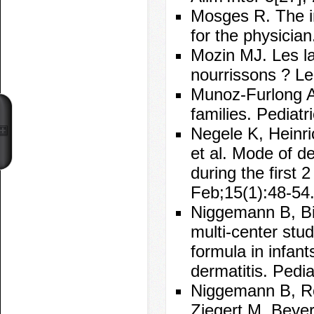
Mosges R. The in
for the physicia
Mozin MJ. Les la
nourrissons ? Le
Munoz-Furlong A.
families. Pediat
Negele K, Heinri
et al. Mode of d
during the first 
Feb;15(1):48-54
Niggemann B, Bin
multi-center stu
formula in infant
dermatitis. Pedi
Niggemann B, Ro
Ziegert M, Beyer 