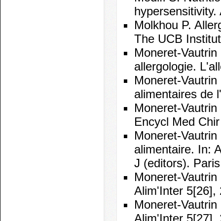
hypersensitivity
Molkhou P. Allerg
The UCB Institute
Moneret-Vautrin 
allergologie. L'a
Moneret-Vautrin 
alimentaires de l
Moneret-Vautrin 
Encycl Med Chir 
Moneret-Vautrin 
alimentaire. In: 
J (editors). Pari
Moneret-Vautrin D
Alim'Inter 5[26]
Moneret-Vautrin D
Alim'Inter 5[27],