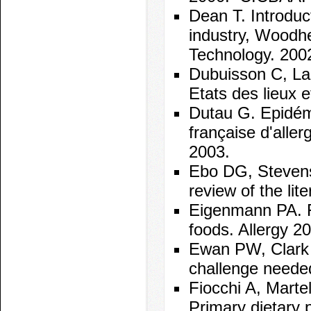
Dean T. Introduc
industry, Woodh
Technology. 2002
Dubuisson C, La V
Etats des lieux e
Dutau G. Epidémi
française d'aller
2003.
Ebo DG, Stevens
review of the lit
Eigenmann PA. F
foods. Allergy 2
Ewan PW, Clark A
challenge neede
Fiocchi A, Marte
Primary dietary 